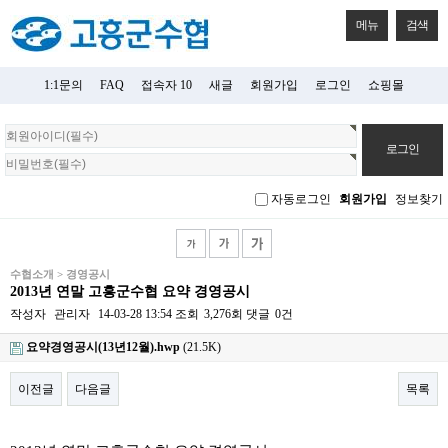
메뉴
검색
1:1문의
FAQ
접속자 10
새글
회원가입
로그인
쇼핑몰
회
원
로
그
자동로그인
회원가입
정보찾기
인
수협소개 > 경영공시
2013년 연말 고흥군수협 요약 경영공시
작성자
관리자
14-03-28 13:54
조회
3,276회
댓글
0건
요약경영공시(13년12월).hwp
(21.5K)
이전글
다음글
목록
본문