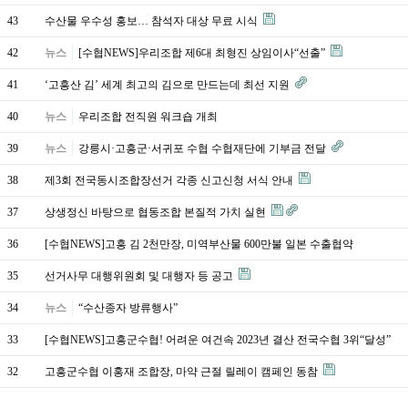
43
수산물 우수성 홍보… 참석자 대상 무료 시식
42
뉴스
[수협NEWS]우리조합 제6대 최형진 상임이사“선출”
41
‘고흥산 김’ 세계 최고의 김으로 만드는데 최선 지원
40
뉴스
우리조합 전직원 워크숍 개최
39
뉴스
강릉시·고흥군·서귀포 수협 수협재단에 기부금 전달
38
제3회 전국동시조합장선거 각종 신고신청 서식 안내
37
상생정신 바탕으로 협동조합 본질적 가치 실현
36
[수협NEWS]고흥 김 2천만장, 미역부산물 600만불 일본 수출협약
35
선거사무 대행위원회 및 대행자 등 공고
34
뉴스
“수산종자 방류행사”
33
[수협NEWS]고흥군수협! 어려운 여건속 2023년 결산 전국수협 3위“달성”
32
고흥군수협 이홍재 조합장, 마약 근절 릴레이 캠페인 동참