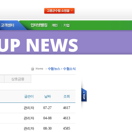
UP NEWS
>
수협뉴스 > 수협소식
상호금융
글쓴이
날짜
조회
관리자
07-27
4617
관리자
04-08
4613
관리자
08-30
4585