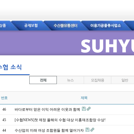
SUHY
전체
뉴스
모집채용
일반
번호
제목
46
바다로부터 얻은 이익 어려운 이웃과 함께
45
[수협NEWS]첫 제정 올해의 수협 대상 이홍재조합장 수상!
44
수산업의 미래 여성 조합원들 함께 열어가자