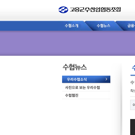
수
페
작