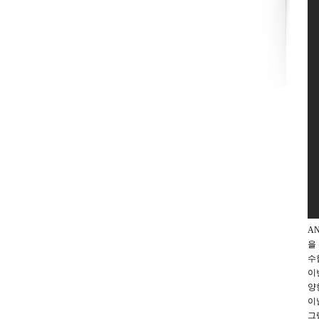
A
을
수
이
양
이
그