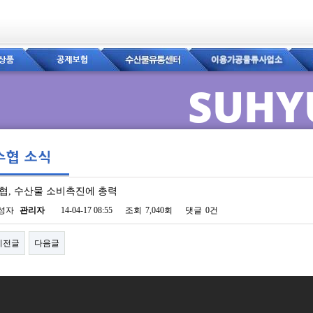
SUHY
협, 수산물 소비촉진에 총력
이지 정보
성자
관리자
14-04-17 08:55
조회
7,040회
댓글
0건
이전글
다음글