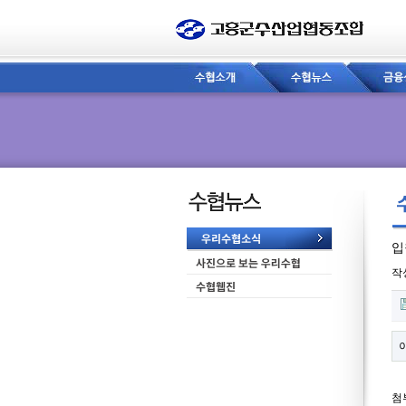
입
페
작
첨
첨