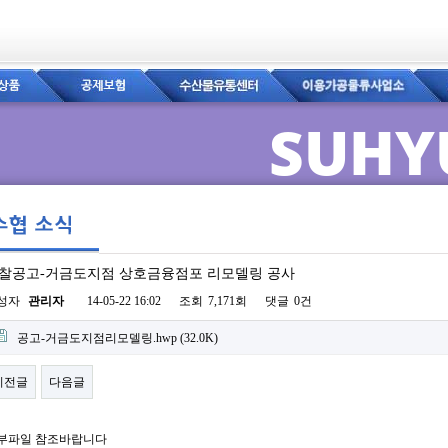
SUHY
찰공고-거금도지점 상호금융점포 리모델링 공사
이지 정보
성자
관리자
14-05-22 16:02
조회
7,171회
댓글
0건
부파일
공고-거금도지점리모델링.hwp
(32.0K)
이전글
다음글
부파일 참조바랍니다