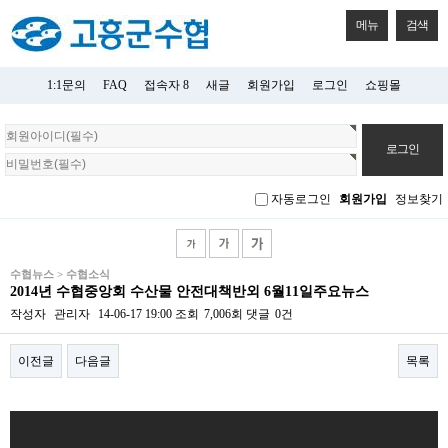
메뉴
검색
1:1문의
FAQ
접속자 8
새글
회원가입
로그인
쇼핑몰
회
원
로
그
자동로그인
회원가입
정보찾기
인
수협뉴스 > 수협소식
2014년 수협중앙회 수산물 안전대책반외 6월11일주요뉴스
작성자
관리자
14-06-17 19:00
조회
7,006회
댓글
0건
이전글
다음글
목록
본문