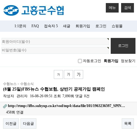
메뉴
검색
1:1문의
FAQ
접속자 5
새글
회원가입
로그인
쇼핑몰
회
원
로
그
자동로그인
회원가입
정보찾기
인
수협뉴스 > 수협소식
(8월 25일)FBS뉴스 수협보험, 상반기 공제가입 캠페인
작성자
관리자
16-08-26 09:51
조회
7,090회
댓글
0건
http://rtmp://ifbs.suhyup.co.kr/vod/mp4:/data/file/101/1963236597_SPfN…
458회 연결
이전글
다음글
목록