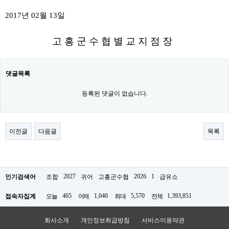
2017년 02월 13일
고 흥 군 수 협 별 교 지 점 장
댓글목록
등록된 댓글이 없습니다.
이전글
다음글
목록
2027
2026
1
인기검색어
조합
귀어
고흥군수협
급유소
465
1,040
5,570
1,393,851
접속자집계
오늘
어제
최대
전체
회사소개
개인정보취급방침
서비스이용약관