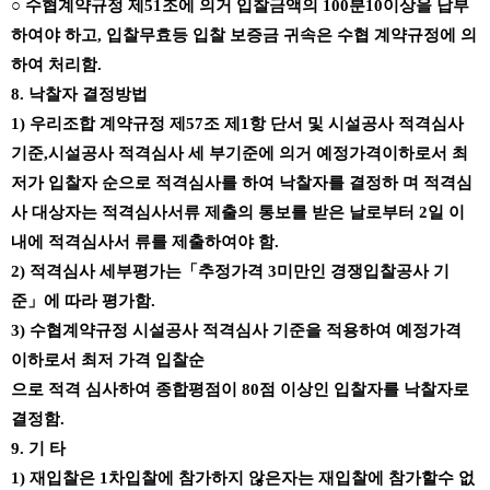
○
수협계약규정 제
51
조에 의거 입찰금액의
100
분
10
이상을 납부
하여야 하고
,
입찰무효등 입찰 보증금 귀속은 수협 계약규정에 의
하여 처리함
.
8.
낙찰자 결정방법
1)
우리조합 계약규정 제
57
조 제
1
항 단서 및 시설공사 적격심사
기준
,
시설공사 적격심사 세 부기준에 의거 예정가격이하로서 최
저가 입찰자 순으로 적격심사를 하여 낙찰자를 결정하 며 적격심
사 대상자는 적격심사서류 제출의 통보를 받은 날로부터
2
일 이
내에 적격심사서 류를 제출하여야 함
.
2)
적격심사 세부평가는
「
추정가격
3
미만인 경쟁입찰공사 기
준
」
에 따라 평가함
.
3)
수협계약규정 시설공사 적격심사 기준을 적용하여 예정가격
이하로서 최저 가격 입찰순
으로 적격 심사하여 종합평점이
80
점 이상인 입찰자를 낙찰자로
결정함
.
9.
기 타
1)
재입찰은
1
차입찰에 참가하지 않은자는 재입찰에 참가할수 없