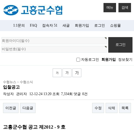
메뉴
검색
1:1문의
FAQ
접속자 51
새글
회원가입
로그인
쇼핑몰
회
원
로
그
자동로그인
회원가입
정보찾기
인
수협뉴스 > 수협소식
입찰공고
작성자
관리자
12-12-24 13:20
조회
7,334회
댓글
0건
이전글
다음글
수정
삭제
목록
본문
고흥군수협 공고 제
2012 - 9
호