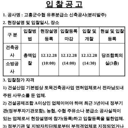
입 찰 공 고
1.
공사명
:
고흥군수협 유류분급소 신축공사
(
분리발주
)
2.
현장설명 및 입찰일시
,
장소
입찰벙
현장설명
입찰등록
입찰 및
현설 및 입찰
구 분
법
등록
마감
개찰
등록
건축공
사
총액입
12.12.28
12.12.28
12.12.28
당조합회의
찰
(10:00)
(14:00)
(14:30)
실
(3
층
)
소방공
사
3.
입찰참가 자격
1)
건설산업 기본법상 토목건축공사업 면허업체로서 전라남도내
주된 사무소를 둔 업체
.
2)
건설공제조합
A
이상인 업체이어야 하며 최근
3
년이내 정부기
관
(
정부투자기관포함
),
농협
,
수협 주유소나 분급소 공사실적이
있는 업체로서 현장설명에 참가
(
등록
)
하고 입찰등록을 필한업체
.
3)
정부기관 및 지방자치단체로부터 부적격업체로 지정되었거나