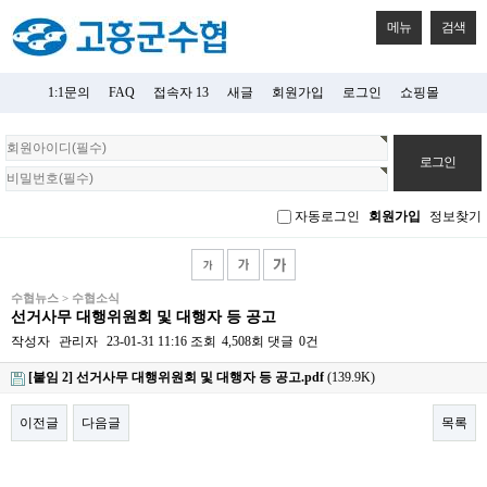
메뉴
검색
1:1문의
FAQ
접속자 13
새글
회원가입
로그인
쇼핑몰
회
원
로
그
자동로그인
회원가입
정보찾기
인
수협뉴스 > 수협소식
선거사무 대행위원회 및 대행자 등 공고
작성자
관리자
23-01-31 11:16
조회
4,508회
댓글
0건
[붙임 2] 선거사무 대행위원회 및 대행자 등 공고.pdf
(139.9K)
이전글
다음글
목록
본문