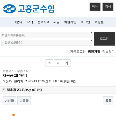
메뉴
검색
1:1문의
FAQ
접속자 8
새글
회원가입
로그인
쇼핑몰
회
원
로
그
자동로그인
회원가입
정보찾기
인
수협뉴스 > 수협소식
채용공고[마감]
작성자
관리자
23-03-13 17:20
조회
4,851회
댓글
0건
채용공고3.13.hwp
(69.0K)
이전글
다음글
목록
본문