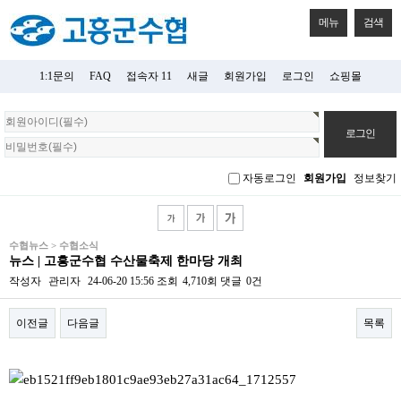
메뉴
검색
1:1문의
FAQ
접속자 11
새글
회원가입
로그인
쇼핑몰
회
원
로
그
자동로그인
회원가입
정보찾기
인
수협뉴스 > 수협소식
뉴스 | 고흥군수협 수산물축제 한마당 개최
작성자
관리자
24-06-20 15:56
조회
4,710회
댓글
0건
이전글
다음글
목록
본문