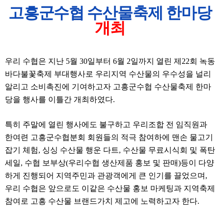
고흥군수협
수산물축제 한마당
개최
우리 수협은 지난
5
월
30
일부터
6
월
2
일까지 열린 제
22
회 녹동
바다불꽃축제 부대행사로 우리지역 수산물의 우수성을 널리
알리고 소비촉진에 기여하고자 고흥군수협 수산물축제 한마
당을 행사를 이틀간 개최하였다
.
특히 주말에 열린 행사에도 불구하고 우리조합 전 임직원과
한여련 고흥군수협분회 회원들의 적극 참여하에 맨손 물고기
잡기 체험
,
싱싱 수산물 행운 다트
,
수산물 무료시식회 및 폭탄
세일
,
수협 보부상
(
우리수협 생산제품 홍보 및 판매
)
등이 다양
하게 진행되어 지역주민과 관광객에게 큰 인기를 끌었으며
,
우리 수협은 앞으로도 이같은 수산물 홍보 마케팅과 지역축제
참여로 고흥 수산물 브랜드가치 제고에 노력하고자 한다
.