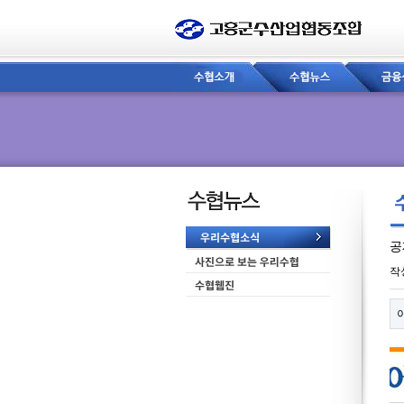
공
페
작