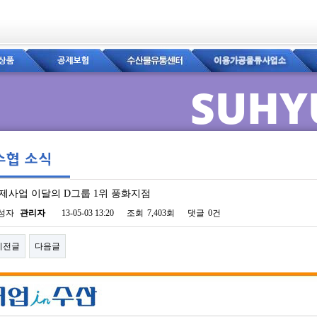
SUHY
제사업 이달의 D그룹 1위 풍화지점
이지 정보
성자
관리자
13-05-03 13:20
조회
7,403회
댓글
0건
이전글
다음글