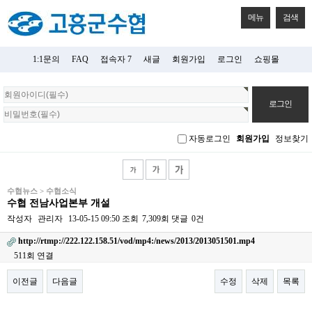
메뉴
검색
1:1문의
FAQ
접속자 7
새글
회원가입
로그인
쇼핑몰
회
원
로
그
자동로그인
회원가입
정보찾기
인
수협뉴스 > 수협소식
수협 전남사업본부 개설
작성자
관리자
13-05-15 09:50
조회
7,309회
댓글
0건
http://rtmp://222.122.158.51/vod/mp4:/news/2013/2013051501.mp4
511회 연결
이전글
다음글
수정
삭제
목록