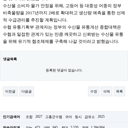
수산물 소비자 물가 안정을 위해, 고등어 등 대중성 어종의 정부
비축물량을 2017년까지 2배로 확대하고 생산량 예측을 통한 선제
적 수급관리를 추진할 계획입니다.
수협 유통기획부 관계자는 정부의 수산물 유통개선 종합대책은
수협과 밀접한 관계가 있는 만큼 깨끗하고 신뢰받는 수산물 유통
을 위해 유기적 협조체제를 구축해 나갈 것이라고 밝혔습니다.
댓글목록
등록된 댓글이 없습니다.
이전글
다음글
수정
삭제
목록
2027
2025
인기검색어
조합
고흥군수협
귀어
동시
급유소
473
945
5,570
1,394,804
접속자집계
오늘
어제
최대
전체