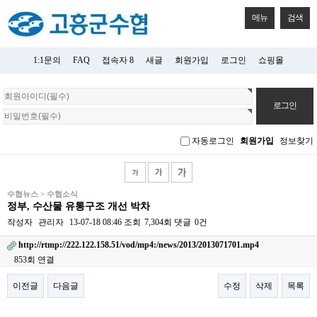
메뉴
검색
1:1문의
FAQ
접속자 8
새글
회원가입
로그인
쇼핑몰
회
원
로
그
자동로그인
회원가입
정보찾기
인
수협뉴스 > 수협소식
정부, 수산물 유통구조 개선 박차
작성자
관리자
13-07-18 08:46
조회
7,304회
댓글
0건
http://rtmp://222.122.158.51/vod/mp4:/news/2013/2013071701.mp4
853회 연결
이전글
다음글
수정
삭제
목록