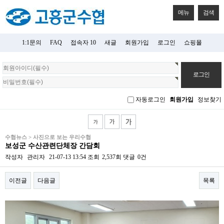
메뉴
검색
1:1문의
FAQ
접속자 10
새글
회원가입
로그인
쇼핑몰
회
원
로
그
자동로그인
회원가입
정보찾기
인
수협뉴스 > 사진으로 보는 우리수협
보성군 수산관련단체장 간담회
작성자
관리자
21-07-13 13:54
조회
2,537회
댓글
0건
이전글
다음글
목록
본문