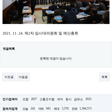
2021. 11. 24. 제2차 임시대의원회 및 예산총회
댓글목록
등록된 댓글이 없습니다.
이전글
다음글
목록
2027
2025
인기검색어
조합
고흥군수협
귀어
동시
급유소
242
945
5,570
1,394,573
접속자집계
오늘
어제
최대
전체