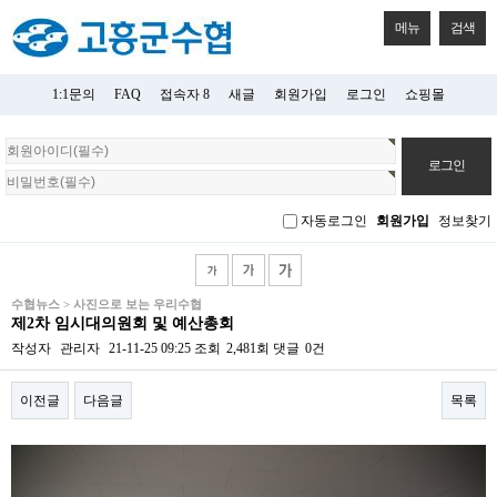
메뉴
검색
1:1문의
FAQ
접속자 8
새글
회원가입
로그인
쇼핑몰
회
원
로
그
자동로그인
회원가입
정보찾기
인
수협뉴스 > 사진으로 보는 우리수협
제2차 임시대의원회 및 예산총회
작성자
관리자
21-11-25 09:25
조회
2,481회
댓글
0건
이전글
다음글
목록
본문