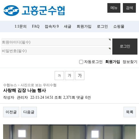
메뉴
검색
1:1문의
FAQ
접속자 9
새글
회원가입
로그인
쇼핑몰
회
원
로
그
자동로그인
회원가입
정보찾기
인
수협뉴스 > 사진으로 보는 우리수협
사랑해 김장 나눔 행사
작성자
관리자
22-11-24 14:51
조회
2,371회
댓글
0건
이전글
다음글
목록
본문