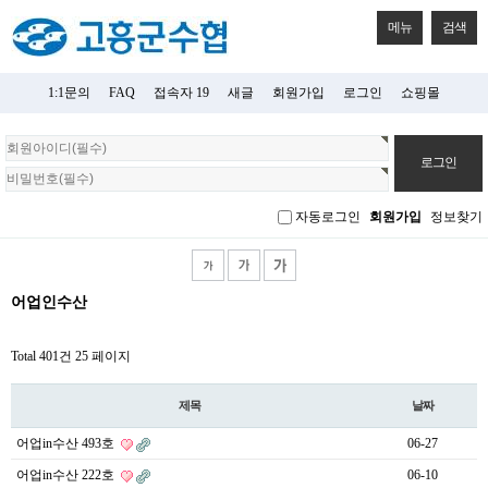
메뉴
검색
1:1문의
FAQ
접속자 19
새글
회원가입
로그인
쇼핑몰
회
원
로
그
자동로그인
회원가입
정보찾기
인
어업인수산
Total 401건
25 페이지
제목
날짜
어업in수산 493호
06-27
어업in수산 222호
06-10