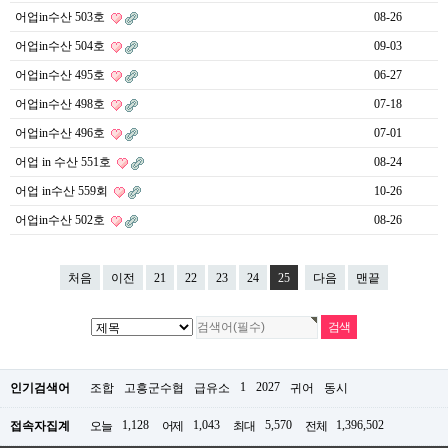
어업in수산 503호
08-26
어업in수산 504호
09-03
어업in수산 495호
06-27
어업in수산 498호
07-18
어업in수산 496호
07-01
어업 in 수산 551호
08-24
어업 in수산 559회
10-26
어업in수산 502호
08-26
처음
이전
21
22
23
24
25
다음
맨끝
1
2027
인기검색어
조합
고흥군수협
급유소
귀어
동시
1,128
1,043
5,570
1,396,502
접속자집계
오늘
어제
최대
전체