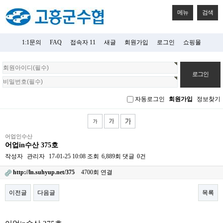
메뉴
검색
1:1문의
FAQ
접속자 11
새글
회원가입
로그인
쇼핑몰
회
원
로
그
자동로그인
회원가입
정보찾기
인
어업인수산
어업in수산 375호
작성자
관리자
17-01-25 10:08
조회
6,889회
댓글
0건
http://ln.suhyup.net/375
4700회 연결
이전글
다음글
목록
본문