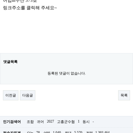
어업in수산 375호
링크주소를 클릭해 주세요~
댓글목록
등록된 댓글이 없습니다.
이전글
다음글
목록
2027
1
-
인기검색어
조합
귀어
고흥군수협
동시
78
1,040
5,570
1,393,464