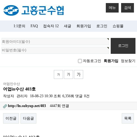
메뉴
검색
1:1문의
FAQ
접속자 12
새글
회원가입
로그인
쇼핑몰
회
원
로
그
자동로그인
회원가입
정보찾기
인
어업인수산
어업in수산 403호
작성자
관리자
18-08-23 10:30
조회
6,356회
댓글
0건
http://ln.suhyup.net/403
4447회 연결
이전글
다음글
목록
본문