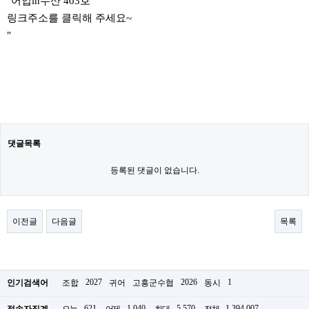
"어업in수산 403호
링크주소를 클릭해 주세요~
"
댓글목록
등록된 댓글이 없습니다.
이전글
다음글
목록
2027
2026
1
인기검색어
조합
귀어
고흥군수협
동시
621
1,040
5,570
1,394,007