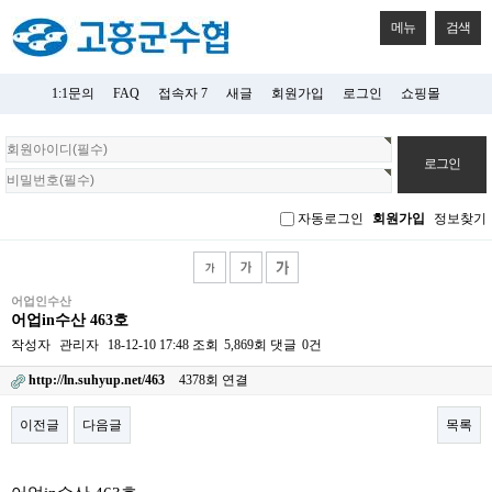
메뉴
검색
1:1문의
FAQ
접속자 7
새글
회원가입
로그인
쇼핑몰
회
원
로
그
자동로그인
회원가입
정보찾기
인
어업인수산
어업in수산 463호
작성자
관리자
18-12-10 17:48
조회
5,869회
댓글
0건
http://ln.suhyup.net/463
4378회 연결
이전글
다음글
목록
본문