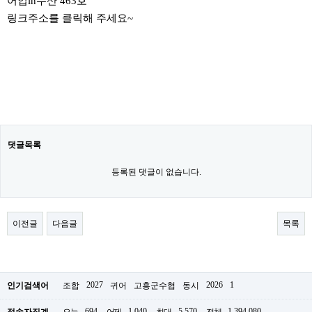
어업in수산 463호
링크주소를 클릭해 주세요~
댓글목록
등록된 댓글이 없습니다.
이전글
다음글
목록
2027
2026
1
인기검색어
조합
귀어
고흥군수협
동시
694
1,040
5,570
1,394,080