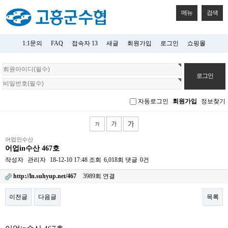
메뉴
검색
1:1문의
FAQ
접속자 13
새글
회원가입
로그인
쇼핑몰
회
원
로
그
자동로그인
회원가입
정보찾기
인
어업인수산
어업in수산 467호
작성자
관리자
18-12-10 17:48
조회
6,018회
댓글
0건
http://ln.suhyup.net/467
3989회 연결
이전글
다음글
목록
본문