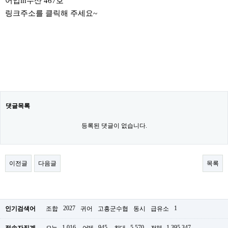
어업in수산 467호
링크주소를 클릭해 주세요~
댓글목록
등록된 댓글이 없습니다.
이전글
다음글
목록
2027
1
인기검색어
조합
귀어
고흥군수협
동시
급유소
1,016
945
5,570
1,395,347