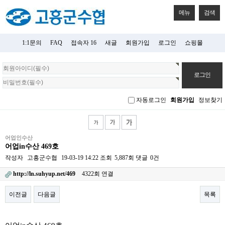
메뉴
검색
1:1문의
FAQ
접속자 16
새글
회원가입
로그인
쇼핑몰
회
원
로
그
자동로그인
회원가입
정보찾기
인
어업인수산
어업in수산 469호
작성자
고흥군수협
19-03-19 14:22
조회
5,887회
댓글
0건
http://ln.suhyup.net/469
4322회 연결
이전글
다음글
목록
본문