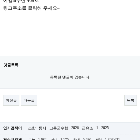
어업in수산 469호
링크주소를 클릭해 주세요~
댓글목록
등록된 댓글이 없습니다.
이전글
다음글
목록
2026
1
2025
인기검색어
조합
동시
고흥군수협
급유소
1,082
1,175
5,570
1,397,631