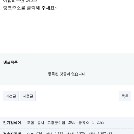
어업in수산 243호
링크주소를 클릭해 주세요~
댓글목록
등록된 댓글이 없습니다.
이전글
다음글
목록
2026
1
2025
인기검색어
조합
동시
고흥군수협
급유소
934
1,175
5,570
1,397,483