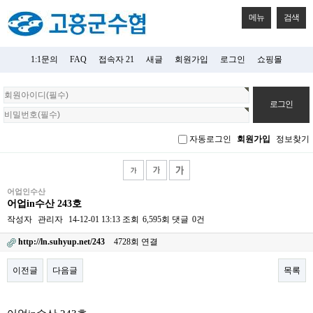
메뉴
검색
1:1문의
FAQ
접속자 21
새글
회원가입
로그인
쇼핑몰
회
원
로
그
자동로그인
회원가입
정보찾기
인
어업인수산
어업in수산 243호
작성자
관리자
14-12-01 13:13
조회
6,595회
댓글
0건
http://ln.suhyup.net/243
4728회 연결
이전글
다음글
목록
본문