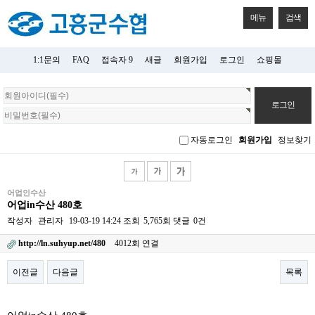
메뉴
검색
1:1문의
FAQ
접속자 9
새글
회원가입
로그인
쇼핑몰
회
원
로
그
자동로그인
회원가입
정보찾기
인
어업인수산
어업in수산 480호
작성자
관리자
19-03-19 14:24
조회
5,765회
댓글
0건
http://ln.suhyup.net/480
4012회 연결
이전글
다음글
목록
본문