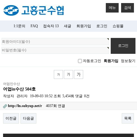
메뉴
검색
1:1문의
FAQ
접속자 13
새글
회원가입
로그인
쇼핑몰
회
원
로
그
자동로그인
회원가입
정보찾기
인
어업인수산
어업in수산 504호
작성자
관리자
19-09-03 10:52
조회
5,454회
댓글
0건
http://ln.suhyup.net/r
4037회 연결
이전글
다음글
목록
본문