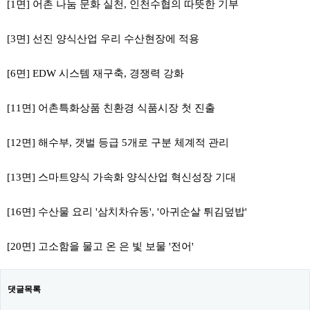
[1면] 어촌 나눔 문화 실천, 인천수협의 따뜻한 기부
[3면] 선진 양식산업 우리 수산현장에 적용
[6면] EDW 시스템 재구축, 경쟁력 강화
[11면] 어촌특화상품 친환경 식품시장 첫 진출
[12면] 해수부, 갯벌 등급 5개로 구분 체계적 관리
[13면] 스마트양식 가속화 양식산업 혁신성장 기대
[16면] 수산물 요리 '삼치차슈동', '아귀순살 튀김덮밥'
[20면] 고소함을 물고 온 은 빛 보물 '전어'
댓글목록