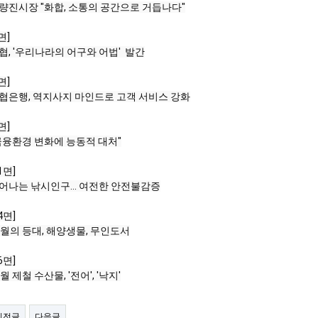
량진시장 "화합, 소통의 공간으로 거듭나다"
면]
협, '우리나라의 어구와 어법'  발간
면]
협은행, 역지사지 마인드로 고객 서비스 강화
면]
금융환경 변화에 능동적 대처"
1면]
어나는 낚시인구... 여전한 안전불감증
4면]
0월의 등대, 해양생물, 무인도서
6면]
0월 제철 수산물, '전어', '낙지'
이전글
다음글