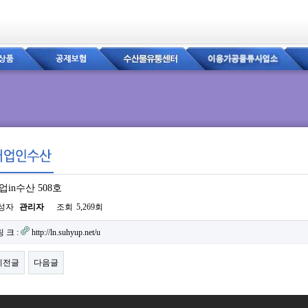
업in수산 508호
이지 정보
성자
관리자
조회
5,269회
련링크
링 크 :
http://ln.suhyup.net/u
이전글
다음글