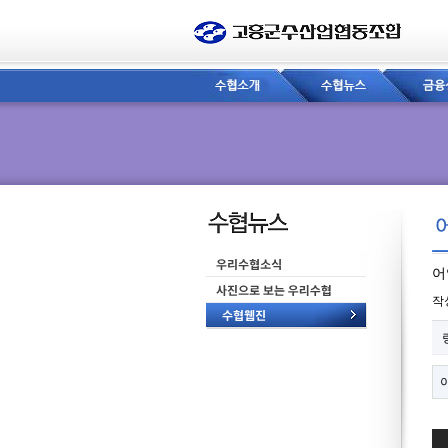
어
페
작
관