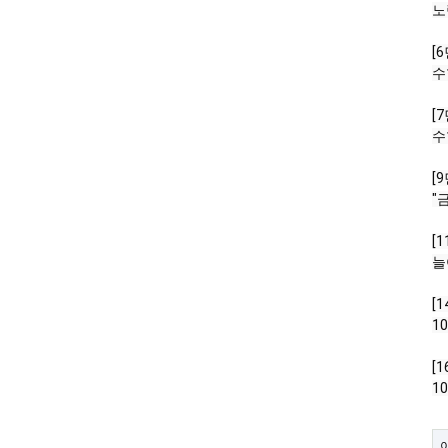
노
[6
수
[7
수
[9
"
[1
늘
[1
1
[1
1