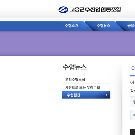
어
페
작
관