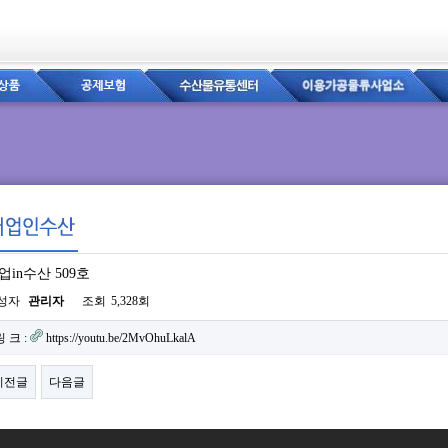
업in수산 509호
이지 정보
성자
관리자
조회
5,328회
련링크
링 크 :
https://youtu.be/2MvOhuLkalA
이전글
다음글