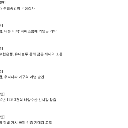
,2면]
019 수협중앙회 국정감사
면]
협, 태풍 '미탁' 피해조합에 의연금 기탁
면]
h수협은행, 유니블루 통해 젊은 세대와 소통
면]
협, 우리나라 어구와 어법 발간
2면]
030년 11조 3천억 해양수산 신시장 창출
4면]
리 갯벌 가치 국제 인증 기대감 고조