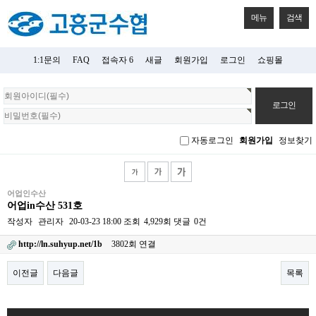
메뉴
검색
1:1문의
FAQ
접속자 6
새글
회원가입
로그인
쇼핑몰
회
원
로
그
자동로그인
회원가입
정보찾기
인
어업인수산
어업in수산 531호
작성자
관리자
20-03-23 18:00
조회
4,929회
댓글
0건
http://ln.suhyup.net/1b
3802회 연결
이전글
다음글
목록
본문