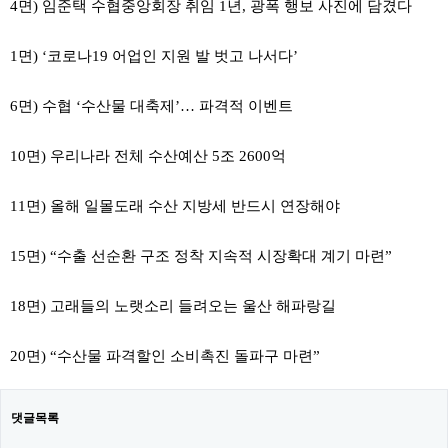
4면) 임준택 수협중앙회장 취임 1년, 광폭 행보 사진에 담겼다
1면) ‘코로나19 어업인 지원 발 벗고 나서다’
6면) 수협 ‘수산물 대축제’… 파격적 이벤트
10면) 우리나라 전체 수산예산 5조 2600억
11면) 올해 일몰도래 수산 지방세 반드시 연장해야
15면) “수출 선순환 구조 정착 지속적 시장확대 계기 마련”
18면) 고래들의 노랫소리 들려오는 울산 해파랑길
20면) “수산물 파격할인 소비촉진 돌파구 마련”
댓글목록