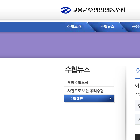
어
페
작
관