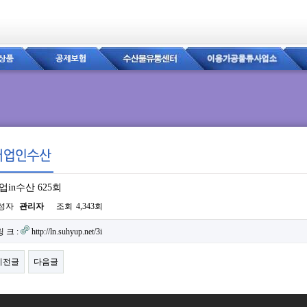
업in수산 625회
이지 정보
성자
관리자
조회
4,343회
련링크
링 크 :
http://ln.suhyup.net/3i
이전글
다음글