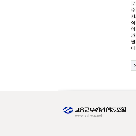
무
웰
다