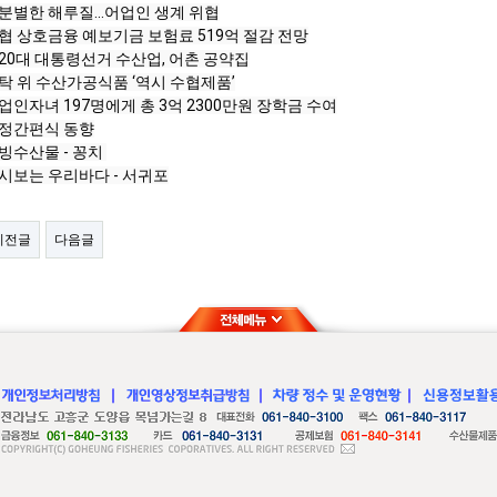
분별한 해루질...어업인 생계 위협
빙수산물 - 꽁치 
시보는 우리바다 - 서귀포
이전글
다음글