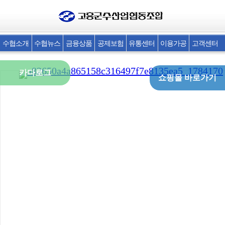
카다로그
쇼핑몰 바로가기
고흥군수협 청정위판장(전면)