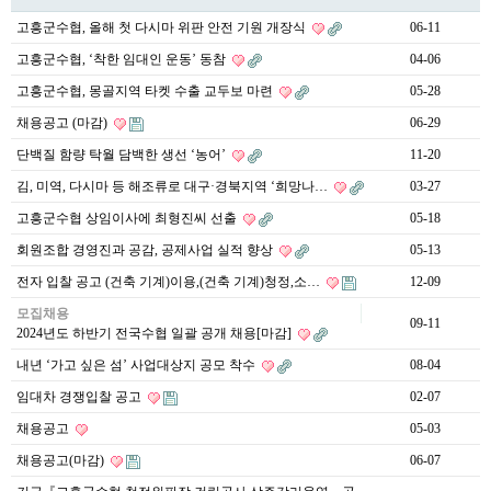
고흥군수협, 올해 첫 다시마 위판 안전 기원 개장식
06-11
고흥군수협, ‘착한 임대인 운동’ 동참
04-06
고흥군수협, 몽골지역 타켓 수출 교두보 마련
05-28
채용공고 (마감)
06-29
단백질 함량 탁월 담백한 생선 ‘농어’
11-20
김, 미역, 다시마 등 해조류로 대구·경북지역 ‘희망나…
03-27
고흥군수협 상임이사에 최형진씨 선출
05-18
회원조합 경영진과 공감, 공제사업 실적 향상
05-13
전자 입찰 공고 (건축 기계)이용,(건축 기계)청정,소…
12-09
모집채용
09-11
2024년도 하반기 전국수협 일괄 공개 채용[마감]
내년 ‘가고 싶은 섬’ 사업대상지 공모 착수
08-04
임대차 경쟁입찰 공고
02-07
채용공고
05-03
채용공고(마감)
06-07