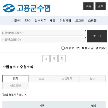
메뉴
검색
1:1문의
FAQ
접속자 7
새글
회원가입
로그인
쇼핑몰
회
원
로
그
자동로그인
회원가입
정보찾기
인
수협뉴스 > 수협소식
전체
뉴스
모집채용
일반
상호금융
Total 361건
7 페이지
제목
날짜