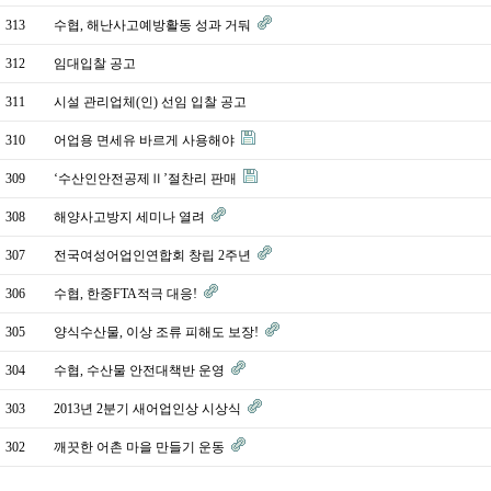
313
수협, 해난사고예방활동 성과 거둬
312
임대입찰 공고
311
시설 관리업체(인) 선임 입찰 공고
310
어업용 면세유 바르게 사용해야
309
‘수산인안전공제Ⅱ’절찬리 판매
308
해양사고방지 세미나 열려
307
전국여성어업인연합회 창립 2주년
306
수협, 한중FTA적극 대응!
305
양식수산물, 이상 조류 피해도 보장!
304
수협, 수산물 안전대책반 운영
303
2013년 2분기 새어업인상 시상식
302
깨끗한 어촌 마을 만들기 운동