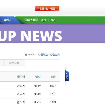
UP NEWS
>
수협뉴스 > 수협소식
상호금융
글쓴이
날짜
조회
관리자
05-07
6977
관리자
05-07
7231
관리자
05-15
7309