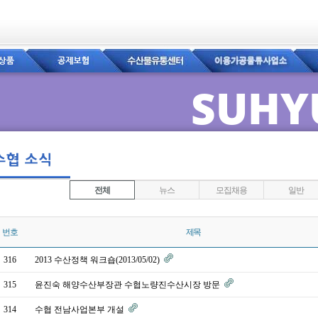
SUHY
전체
뉴스
모집채용
일반
번호
제목
316
2013 수산정책 워크숍(2013/05/02)
315
윤진숙 해양수산부장관 수협노량진수산시장 방문
314
수협 전남사업본부 개설