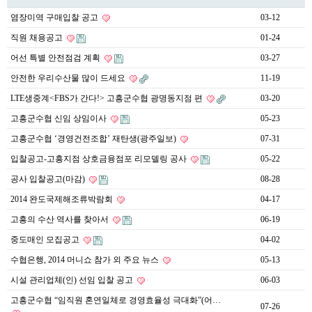
염장미역 구매입찰 공고
03-12
직원 채용공고
01-24
어선 특별 안전점검 계획
03-27
안전한 우리수산물 많이 드세요
11-19
LTE생중계<FBS가 간다!> 고흥군수협 광명동지점 편
03-20
고흥군수협 신임 상임이사
05-23
고흥군수협 ‘경영건전조합’ 재탄생(광주일보)
07-31
입찰공고-고흥지점 상호금융점포 리모델링 공사
05-22
공사 입찰공고(마감)
08-28
2014 완도국제해조류박람회
04-17
고흥의 수산 역사를 찾아서
06-19
중도매인 모집공고
04-02
수협은행, 2014 머니쇼 참가 외 주요 뉴스
05-13
시설 관리업체(인) 선임 입찰 공고
06-03
고흥군수협 “임직원 혼연일체로 경영효율성 극대화”(어…
07-26