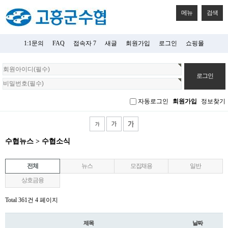
메뉴
검색
1:1문의
FAQ
접속자 7
새글
회원가입
로그인
쇼핑몰
회
원
로
그
자동로그인
회원가입
정보찾기
인
수협뉴스 > 수협소식
전체
뉴스
모집채용
일반
상호금융
Total 361건
4 페이지
제목
날짜