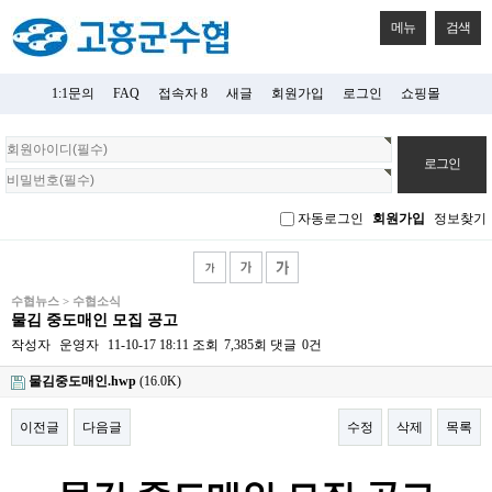
메뉴
검색
1:1문의
FAQ
접속자 8
새글
회원가입
로그인
쇼핑몰
회
원
로
그
자동로그인
회원가입
정보찾기
인
수협뉴스 > 수협소식
물김 중도매인 모집 공고
작성자
운영자
11-10-17 18:11
조회
7,385회
댓글
0건
물김중도매인.hwp
(16.0K)
이전글
다음글
수정
삭제
목록
본문