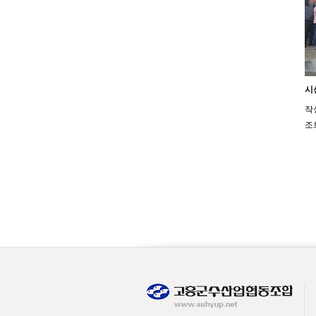
시
작
조