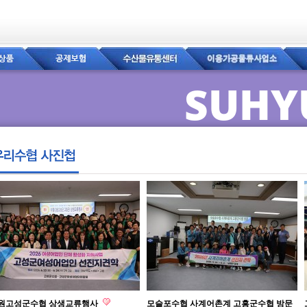
SUHY
원고성군수협 상생교류행사
모슬포수협 사계어촌계 고흥군수협 방문