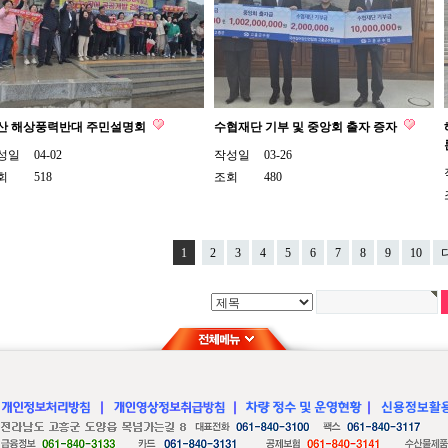
산 해상풍력반대 주민설명회
수협재단 기부 및 중앙회 출자 증자
성일
04-02
작성일
03-26
회
518
조회
480
1
2
3
4
5
6
7
8
9
10