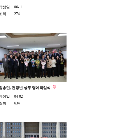
작성일
06-11
조회
274
김송민, 전경빈 상무 명예퇴임식
작성일
04-02
조회
634