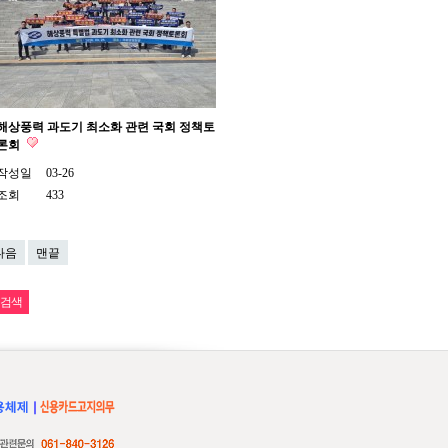
해상풍력 과도기 최소화 관련 국회 정책토
론회
작성일
03-26
조회
433
다음
맨끝