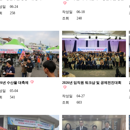
성일
06-24
작성일
06-18
회
258
조회
248
026년 수산물 대축제
2026년 임직원 워크샵 및 공제전진대회
성일
05-04
작성일
04-27
회
541
조회
603