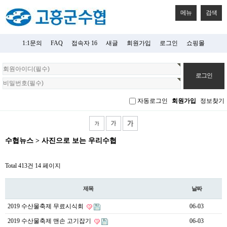
메뉴
검색
1:1문의
FAQ
접속자 16
새글
회원가입
로그인
쇼핑몰
회
원
로
그
자동로그인
회원가입
정보찾기
인
수협뉴스 > 사진으로 보는 우리수협
Total 413건
14 페이지
제목
날짜
2019 수산물축제 무료시식회
06-03
2019 수산물축제 맨손 고기잡기
06-03