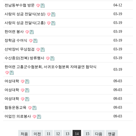
전남동부수협 방문
04-12
사랑의 성금 전달식(보성)
03-19
사랑의 성금 전달식(고흥)
03-19
한여련 봉사
03-19
장학금 수여식
03-19
선박장비 무상점검
03-19
수산종묘(전복) 방류행사
03-19
한여련 고흥군수협분회, 서귀포수협분회 자매결연 협약식
03-19
여성대학
09-03
여성대학
09-03
여성대학
09-03
협동운동교육
09-03
어업인 의료봉사
09-03
처음
이전
11
12
13
14
15
다음
맨끝