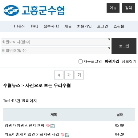
메뉴
검색
1:1문의
FAQ
접속자 12
새글
회원가입
로그인
쇼핑몰
회
원
로
그
자동로그인
회원가입
정보찾기
인
수협뉴스 > 사진으로 보는 우리수협
Total 413건
19 페이지
제목
날짜
임원 대의원 선진지 견학
05-09
취도어촌계 어업인 의료지원 사업
04-29