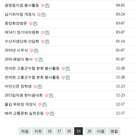
광명동지점 봉사활동
04-05
남가좌지점 개점식
03-24
중앙회장방문
03-07
제54기 정기대의원회
03-07
수산자생단체 간담회
01-14
2016년 시무식
01-07
2016 해맞이 행사
01-07
전여련 고흥군수협 분회 봉사활동
12-28
전여련 고흥군수협 분회 봉사활동
12-28
어민신문 장학생
12-23
2015임직원 한마음대회
12-23
물김 위판장 개장식
12-17
배려 교통문화 실천운동
12-17
처음
이전
16
17
18
19
20
다음
맨끝