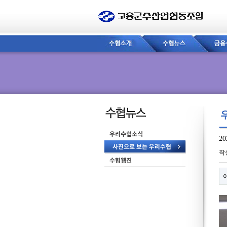
2
페
작