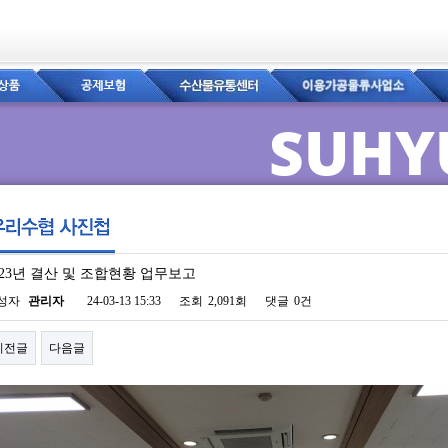
SUHY
023년 결산 및 조합현황 업무보고
이지 정보
성자
관리자
24-03-13 15:33
조회
2,091회
댓글
0건
이전글
다음글