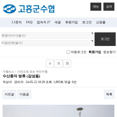
메뉴
검색
1:1문의
FAQ
접속자 27
새글
회원가입
로그인
쇼핑몰
회
원
로
그
자동로그인
회원가입
정보찾기
인
수협뉴스 > 사진으로 보는 우리수협
수산종자 방류 (감성돔)
작성자
관리자
24-05-22 10:28
조회
1,895회
댓글
0건
이전글
다음글
목록
본문