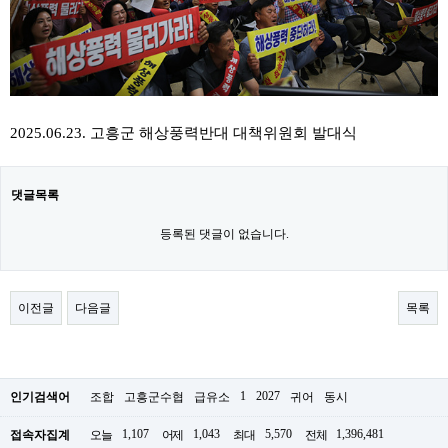
2025.06.23. 고흥군 해상풍력반대 대책위원회 발대식
댓글목록
등록된 댓글이 없습니다.
이전글
다음글
목록
1
2027
인기검색어
조합
고흥군수협
급유소
귀어
동시
1,107
1,043
5,570
1,396,481
접속자집계
오늘
어제
최대
전체