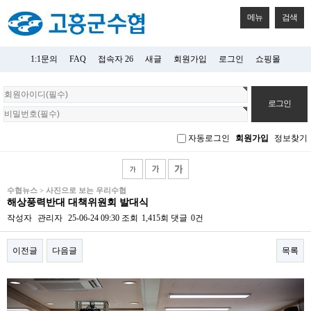
메뉴
검색
1:1문의
FAQ
접속자 26
새글
회원가입
로그인
쇼핑몰
회
원
로
그
자동로그인
회원가입
정보찾기
인
수협뉴스 > 사진으로 보는 우리수협
해상풍력반대 대책위원회 발대식
작성자
관리자
25-06-24 09:30
조회
1,415회
댓글
0건
이전글
다음글
목록
본문