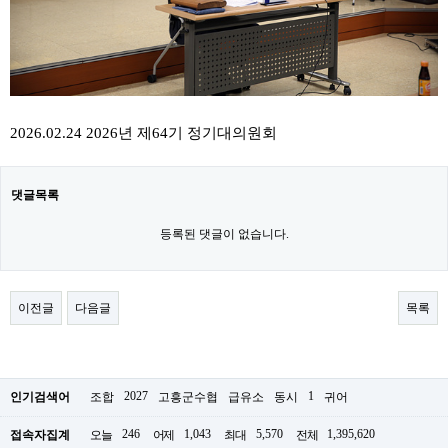
2026.02.24 2026년 제64기 정기대의원회
댓글목록
등록된 댓글이 없습니다.
이전글
다음글
목록
2027
1
인기검색어
조합
고흥군수협
급유소
동시
귀어
246
1,043
5,570
1,395,620
접속자집계
오늘
어제
최대
전체