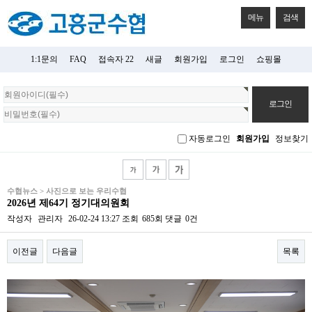
메뉴
검색
1:1문의
FAQ
접속자 22
새글
회원가입
로그인
쇼핑몰
회
원
로
그
자동로그인
회원가입
정보찾기
인
수협뉴스 > 사진으로 보는 우리수협
2026년 제64기 정기대의원회
작성자
관리자
26-02-24 13:27
조회
685회
댓글
0건
이전글
다음글
목록
본문