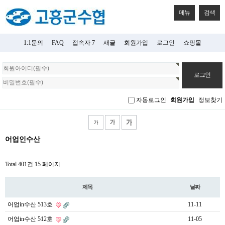
메뉴
검색
1:1문의
FAQ
접속자 7
새글
회원가입
로그인
쇼핑몰
회
원
로
그
자동로그인
회원가입
정보찾기
인
어업인수산
Total 401건
15 페이지
제목
날짜
어업in수산 513호
11-11
어업in수산 512호
11-05