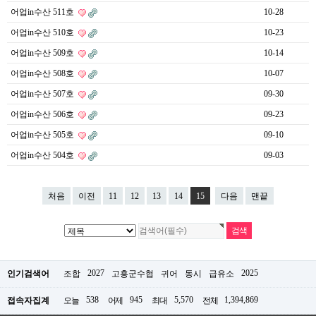
어업in수산 511호
10-28
어업in수산 510호
10-23
어업in수산 509호
10-14
어업in수산 508호
10-07
어업in수산 507호
09-30
어업in수산 506호
09-23
어업in수산 505호
09-10
어업in수산 504호
09-03
처음
이전
11
12
13
14
15
다음
맨끝
2027
2025
인기검색어
조합
고흥군수협
귀어
동시
급유소
538
945
5,570
1,394,869
접속자집계
오늘
어제
최대
전체