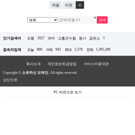
처음
이전
41
2027
1
인기검색어
조합
귀어
고흥군수협
동시
급유소
869
945
5,570
1,395,200
접속자집계
오늘
어제
최대
전체
회사소개
개인정보취급방침
서비스이용약관
Copyright ©
소유하신 도메인.
All rights reserved.
상단으로
PC 버전으로 보기