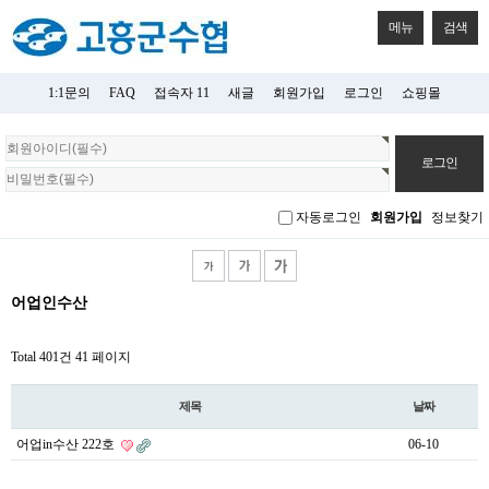
메뉴
검색
1:1문의
FAQ
접속자 11
새글
회원가입
로그인
쇼핑몰
회
원
로
그
자동로그인
회원가입
정보찾기
인
어업인수산
Total 401건
41 페이지
제목
날짜
어업in수산 222호
06-10