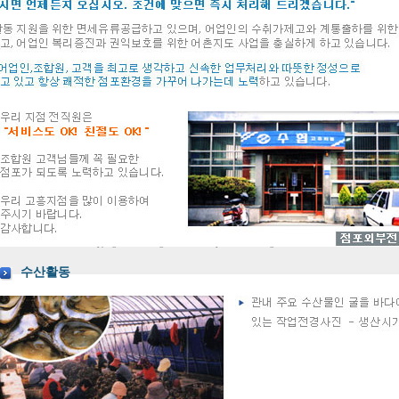
박태원
지점장
전라남도 고흥군 도양읍 목넘가는길 8
061-840-3100
061-840-3117
대표전화
팩스
061-840-3133
061-840-3131
061-840-3141
061-
금융정보
카드
공제보험
수산물제품관련문의
840-3126
Copyright© Goheung Fisheries Cooperatives All right reserved
수산활동